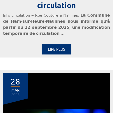
circulation
Info circulation – Rue Couture à Nalinnes 𝗟𝗮 𝗖𝗼𝗺𝗺𝘂𝗻𝗲
𝗱𝗲 𝗛𝗮𝗺-𝘀𝘂𝗿-𝗛𝗲𝘂𝗿𝗲-𝗡𝗮𝗹𝗶𝗻𝗻𝗲𝘀 𝗻𝗼𝘂𝘀 𝗶𝗻𝗳𝗼𝗿𝗺𝗲 𝗾𝘂’𝗮̀
𝗽𝗮𝗿𝘁𝗶𝗿 𝗱𝘂 𝟮𝟮 𝘀𝗲𝗽𝘁𝗲𝗺𝗯𝗿𝗲 𝟮𝟬𝟮𝟱, 𝘂𝗻𝗲 𝗺𝗼𝗱𝗶𝗳𝗶𝗰𝗮𝘁𝗶𝗼𝗻
𝘁𝗲𝗺𝗽𝗼𝗿𝗮𝗶𝗿𝗲 𝗱𝗲 𝗰𝗶𝗿𝗰𝘂𝗹𝗮𝘁𝗶𝗼𝗻 …
LIRE PLUS
28
MAR
2025