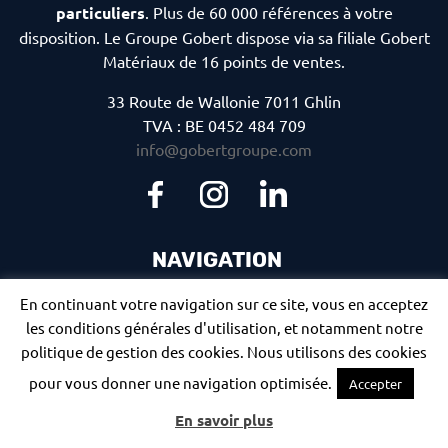
particuliers
. Plus de 60 000 références à votre
disposition. Le Groupe Gobert dispose via sa filiale Gobert
Matériaux de 16 points de ventes.
33 Route de Wallonie 7011 Ghlin
TVA : BE 0452 484 709
info@gobertgroupe.com
NAVIGATION
En continuant votre navigation sur ce site, vous en acceptez
Catalogue
Écologie
les conditions générales d'utilisation, et notamment notre
Media
Travaux
politique de gestion des cookies. Nous utilisons des cookies
pour vous donner une navigation optimisée.
Accepter
Job
Transports
En savoir plus
Histoire
Contact