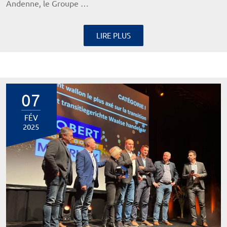
Andenne, le Groupe …
LIRE PLUS
07
FÉV
2025