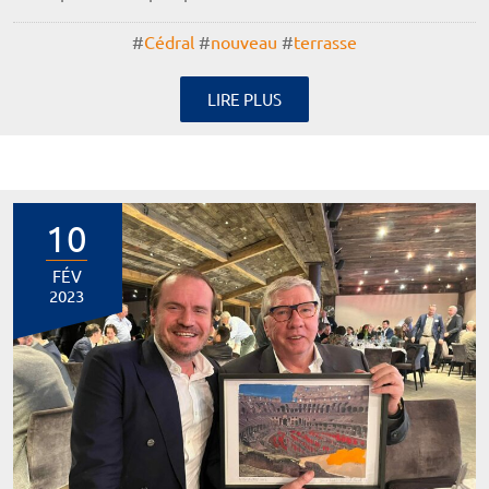
#
Cédral
#
nouveau
#
terrasse
LIRE PLUS
10
FÉV
2023