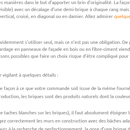
s manières dans le but d’apporter un brin d’originalité. La faço
it visible) avec un décalage d’une demi-brique à chaque rang mai
vertical, croisé, en diagonal ou en damier. Allez admirer
quelque
idemment s’utiliser seul, mais ce n’est pas une obligation. De 
bardage en panneaux de façade en bois ou en fibre-ciment vien
isons possibles que faire un choix risque d’être compliqué pour 
 vigilant à quelques détails :
e façon à ce que votre commande soit issue de la même fournée 
uction, les briques sont des produits naturels dont la couleu
de taches blanches sur les briques), il faut absolument éloigner 
ez correctement les murs en construction avec des bâches ada
urs à la recherche de perfectionnement, la pose d’une brique d